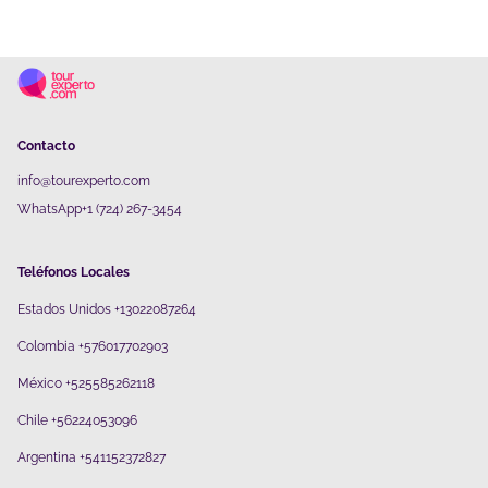
Contacto
info@tourexperto.com
WhatsApp+1 (724) 267-3454
Teléfonos Locales
Estados Unidos +13022087264
Colombia +576017702903
México +525585262118
Chile +56224053096
Argentina +541152372827