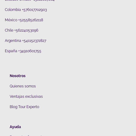
Colombia +576017702903
México +525585262118
Chile +56224053096
Argentina +541152372827
España +34910601755
Nosotros
Quienes somos
V
entajas exclusivas
Blog Tour Experto
Ayuda