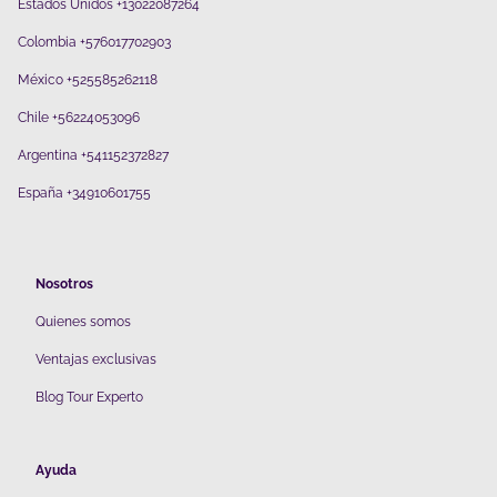
Estados Unidos +13022087264
Colombia +576017702903
México +525585262118
Chile +56224053096
Argentina +541152372827
España +34910601755
Nosotros
Quienes somos
V
entajas exclusivas
Blog Tour Experto
Ayuda