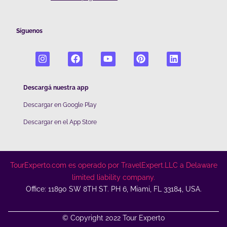
Síguenos
Descargá nuestra app
Descargar en Google Play
De
scargar en el App Store
TourExperto.com es operado por TravelExpert.LLC a Delaware
limited liability company.
Office: 11890 SW 8TH ST. PH 6, Miami, FL 33184, USA.
© Copyright 2022 Tour Experto