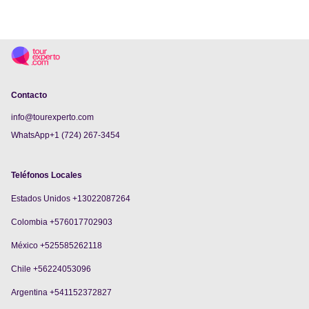
Contacto
info@tourexperto.com
WhatsApp+1 (724) 267-3454
Teléfonos Locales
Estados Unidos +13022087264
Colombia +576017702903
México +525585262118
Chile +56224053096
Argentina +541152372827