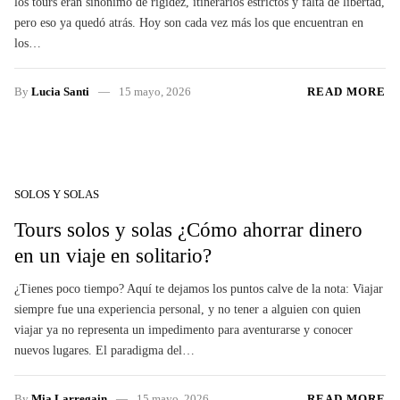
los tours eran sinónimo de rigidez, itinerarios estrictos y falta de libertad,
pero eso ya quedó atrás. Hoy son cada vez más los que encuentran en
los…
By
Lucia Santi
15 mayo, 2026
READ MORE
SOLOS Y SOLAS
Tours solos y solas ¿Cómo ahorrar dinero
en un viaje en solitario?
¿Tienes poco tiempo? Aquí te dejamos los puntos calve de la nota: Viajar
siempre fue una experiencia personal, y no tener a alguien con quien
viajar ya no representa un impedimento para aventurarse y conocer
nuevos lugares. El paradigma del…
By
Mia Larregain
15 mayo, 2026
READ MORE