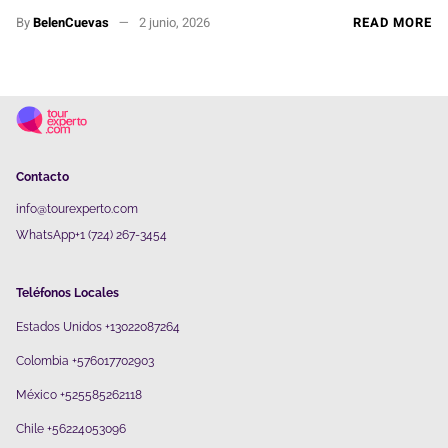
By
BelenCuevas
2 junio, 2026
READ MORE
Contacto
info@tourexperto.com
WhatsApp+1 (724) 267-3454
Teléfonos Locales
Estados Unidos +13022087264
Colombia +576017702903
México +525585262118
Chile +56224053096