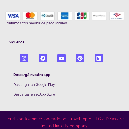
Contamos con
medios de pago locales
Síguenos
Descargá nuestra app
Descargar en Google Play
De
scargar en el App Store
TourExperto.com es operado por TravelExpert.LLC a Delaware
limited liability company.