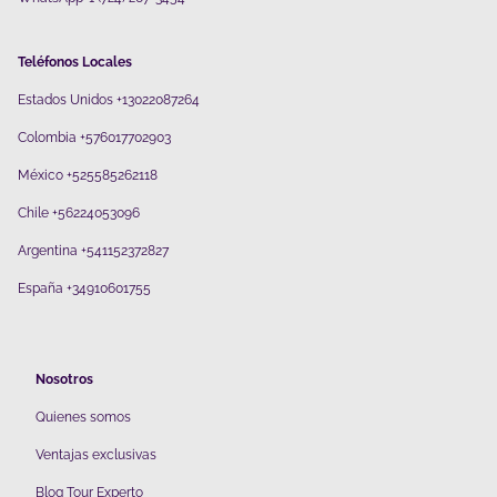
Teléfonos Locales
Estados Unidos +13022087264
Colombia +576017702903
México +525585262118
Chile +56224053096
Argentina +541152372827
España +34910601755
Nosotros
Quienes somos
V
entajas exclusivas
Blog Tour Experto