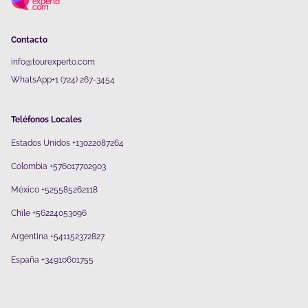
Contacto
info@tourexperto.com
WhatsApp+1 (724) 267-3454
Teléfonos Locales
Estados Unidos +13022087264
Colombia +576017702903
México +525585262118
Chile +56224053096
Argentina +541152372827
España +34910601755