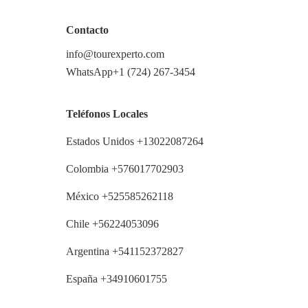
Contacto
info@tourexperto.com
WhatsApp+1 (724) 267-3454
Teléfonos Locales
Estados Unidos +13022087264
Colombia +576017702903
México +525585262118
Chile +56224053096
Argentina +541152372827
España +34910601755