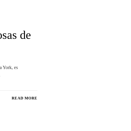
osas de
a York, es
l
READ MORE