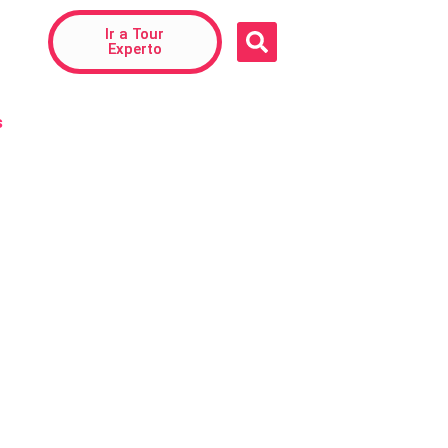
Ir a Tour
Experto
s