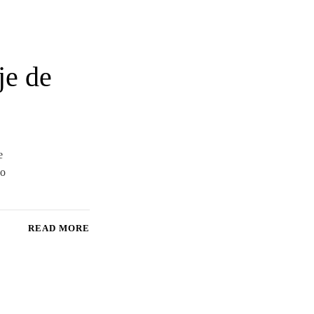
je de
e
po
READ MORE