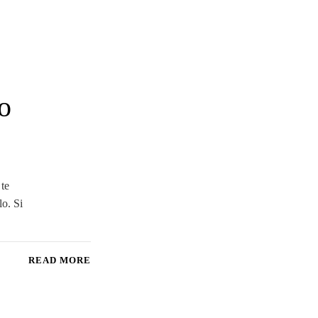
o
 te
lo. Si
READ MORE