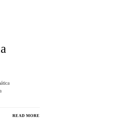
ca
ática
a
READ MORE