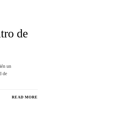
tro de
bién un
d de
READ MORE