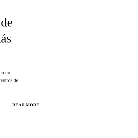
 de
más
cen un
centros de
READ MORE