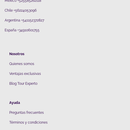
México +525585262118
Chile +56224053096
Argentina +541152372827
España +34910601755
Nosotros
Quienes somos
V
entajas exclusivas
Blog Tour Experto
Ayuda
Preguntas frecuentes
Términos y condiciones