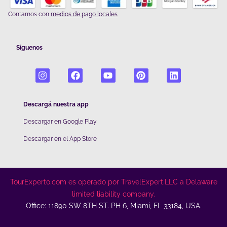
Contamos con
medios de pago locales
Síguenos
Descargá nuestra app
Descargar en Google Play
De
scargar en el App Store
TourExperto.com es operado por TravelExpert.LLC a Delaware
limited liability company.
Office: 11890 SW 8TH ST. PH 6, Miami, FL 33184, USA.