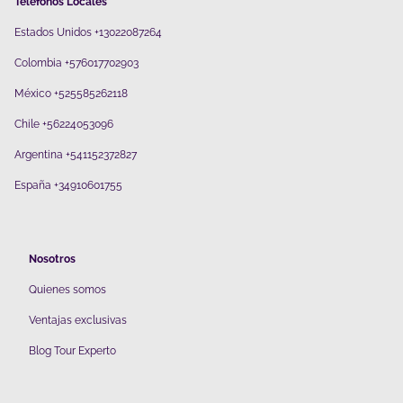
Teléfonos Locales
Estados Unidos +13022087264
Colombia +576017702903
México +525585262118
Chile +56224053096
Argentina +541152372827
España +34910601755
Nosotros
Quienes somos
V
entajas exclusivas
Blog Tour Experto