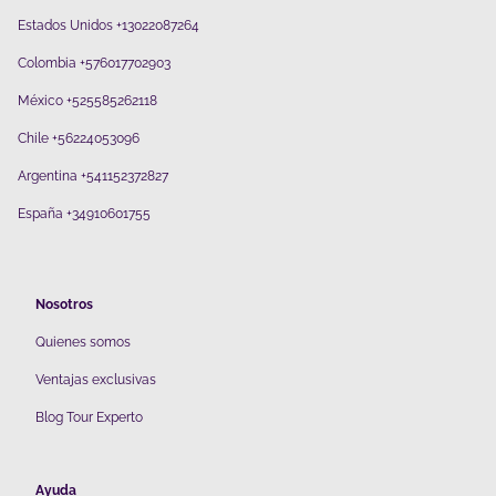
Estados Unidos +13022087264
Colombia +576017702903
México +525585262118
Chile +56224053096
Argentina +541152372827
España +34910601755
Nosotros
Quienes somos
V
entajas exclusivas
Blog Tour Experto
Ayuda