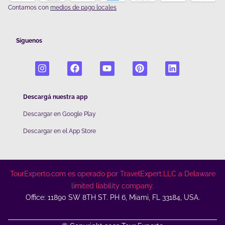
Contamos con
medios de pago locales
Síguenos
Descargá nuestra app
Descargar en Google Play
De
scargar en el App Store
TourExperto.com es operado por TravelExpert.LLC a Delaware
limited liability company.
Office: 11890 SW 8TH ST. PH 6, Miami, FL 33184, USA.