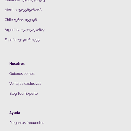
Colombia +576017702903
México +525585262118
Chile +56224053096
Argentina +541152372827
España +34910601755
Nosotros
Quienes somos
V
entajas exclusivas
Blog Tour Experto
Ayuda
Preguntas frecuentes