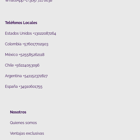
WhatsApp +1 (305) 721 6638
Teléfonos Locales
Estados Unidos +13022087264
Colombia +576017702903
México +525585262118
Chile +56224053096
Argentina +541152372827
España +34910601755
Nosotros
Quienes somos
V
entajas exclusivas