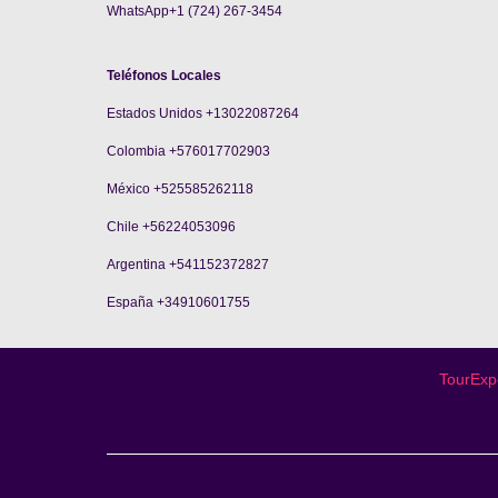
WhatsApp+1 (724) 267-3454
Teléfonos Locales
Estados Unidos +13022087264
Colombia +576017702903
México +525585262118
Chile +56224053096
Argentina +541152372827
España +34910601755
TourExpe