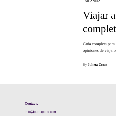
TAILANDIA
Viajar 
completa
Guía completa para v
opiniones de viajero
By
Julieta Conte
Contacto
info@tourexperto.com