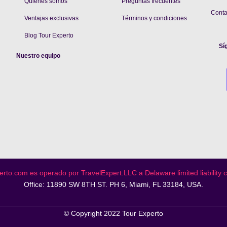
Quienes somos
Preguntas frecuentes
Cont
V
entajas exclusivas
Términos y condiciones
Blog Tour Experto
Sí
Nuestro equipo
rto.com es operado por TravelExpert.LLC a Delaware limited liability
Office: 11890 SW 8TH ST. PH 6, Miami, FL 33184, USA.
© Copyright 2022 Tour Experto