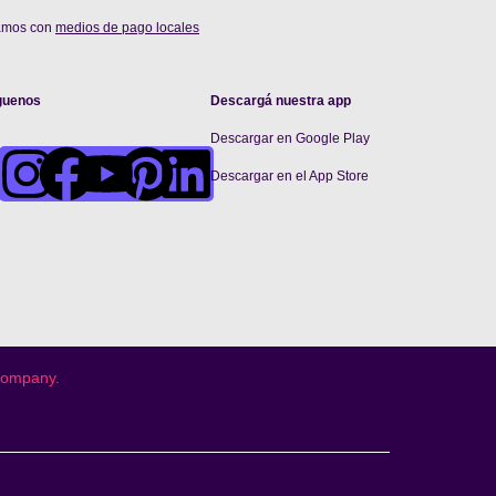
amos con
medios de pago locales
guenos
Descargá nuestra app
Descargar en Google Play
De
scargar en el App Store
 company.