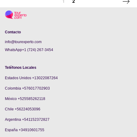
Next p
1
2
Contacto
info@tourexperto.com
WhatsApp+1 (724) 267-3454
Teléfonos Locales
Estados Unidos +13022087264
Colombia +576017702903
México +525585262118
Chile +56224053096
Argentina +541152372827
España +34910601755