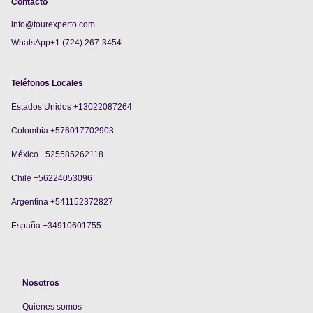
Contacto
info@tourexperto.com
WhatsApp+1 (724) 267-3454
Teléfonos Locales
Estados Unidos +13022087264
Colombia +576017702903
México +525585262118
Chile +56224053096
Argentina +541152372827
España +34910601755
Nosotros
Quienes somos