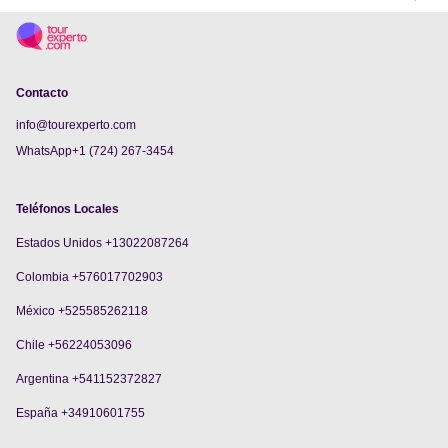
Contacto
info@tourexperto.com
WhatsApp+1 (724) 267-3454
Teléfonos Locales
Estados Unidos +13022087264
Colombia +576017702903
México +525585262118
Chile +56224053096
Argentina +541152372827
España +34910601755