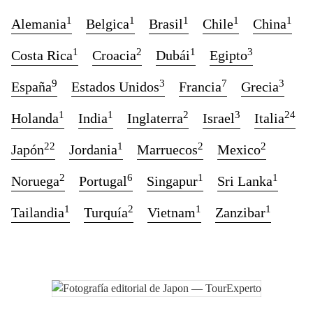
1
1
1
1
1
Alemania
Belgica
Brasil
Chile
China
1
2
1
3
Costa Rica
Croacia
Dubái
Egipto
9
3
7
3
España
Estados Unidos
Francia
Grecia
1
1
2
3
24
Holanda
India
Inglaterra
Israel
Italia
22
1
2
2
Japón
Jordania
Marruecos
Mexico
2
6
1
1
Noruega
Portugal
Singapur
Sri Lanka
1
2
1
1
Tailandia
Turquía
Vietnam
Zanzibar