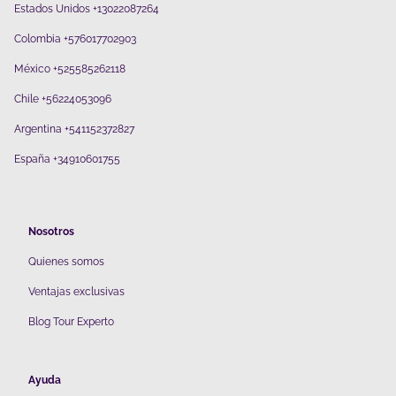
Estados Unidos +13022087264
Colombia +576017702903
México +525585262118
Chile +56224053096
Argentina +541152372827
España +34910601755
Nosotros
Quienes somos
V
entajas exclusivas
Blog Tour Experto
Ayuda