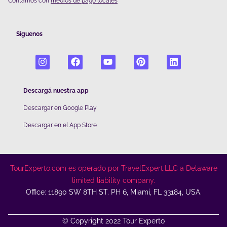
Contamos con
medios de pago locales
Síguenos
Descargá nuestra app
Descargar en Google Play
De
scargar en el App Store
TourExperto.com es operado por TravelExpert.LLC a Delaware
limited liability company.
Office: 11890 SW 8TH ST. PH 6, Miami, FL 33184, USA.
© Copyright 2022 Tour Experto