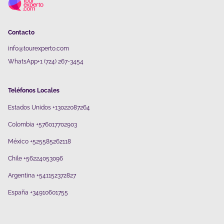
Contacto
info@tourexperto.com
WhatsApp+1 (724) 267-3454
Teléfonos Locales
Estados Unidos +13022087264
Colombia +576017702903
México +525585262118
Chile +56224053096
Argentina +541152372827
España +34910601755