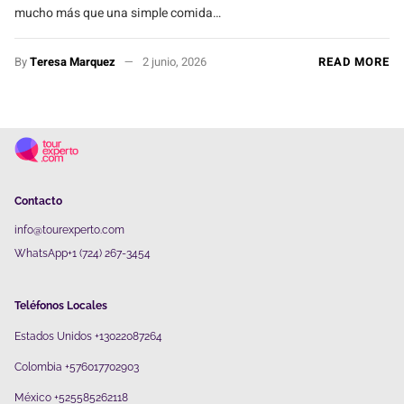
mucho más que una simple comida…
By
Teresa Marquez
2 junio, 2026
READ MORE
Contacto
info@tourexperto.com
WhatsApp+1 (724) 267-3454
Teléfonos Locales
Estados Unidos +13022087264
Colombia +576017702903
México +525585262118