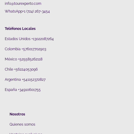
info@tourexperto.com
WhatsApp+1 (724) 267-3454
Teléfonos Locales
Estados Unidos +13022087264
Colombia +576017702903
México +525585262118
Chile +56224053096
Argentina +541152372827
España +34910601755
Nosotros
Quienes somos