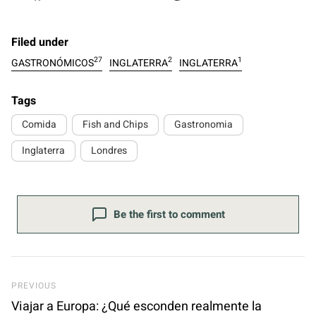
Filed under
27
2
1
GASTRONÓMICOS
INGLATERRA
INGLATERRA
Tags
Comida
Fish and Chips
Gastronomia
Inglaterra
Londres
Be the first to comment
Previous Post
PREVIOUS
Viajar a Europa: ¿Qué esconden realmente la