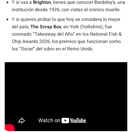
Y si vas a
Brighton
, tienes que conocer Bardsley’s, una
institución desde 1926, con vistas al icónico muelle.
Y si quieres probar lo que hoy se considera lo mejor
del país,
The Scrap Box
, en York (Yorkshire), fue
coronado “Takeaway del Año” en los National Fish &
Chip Awards 2026, los premios que funcionan como
los “Oscar” del rubro en el Reino Unido.