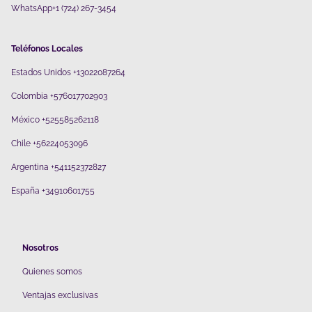
WhatsApp+1 (724) 267-3454
Teléfonos Locales
Estados Unidos +13022087264
Colombia +576017702903
México +525585262118
Chile +56224053096
Argentina +541152372827
España +34910601755
Nosotros
Quienes somos
V
entajas exclusivas