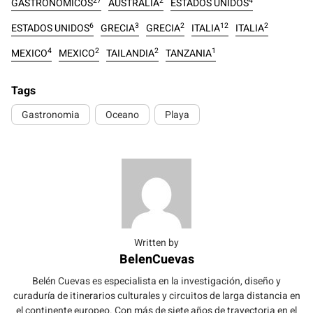
27
2
4
GASTRONÓMICOS
AUSTRALIA
ESTADOS UNIDOS
6
3
2
12
2
ESTADOS UNIDOS
GRECIA
GRECIA
ITALIA
ITALIA
4
2
2
1
MEXICO
MEXICO
TAILANDIA
TANZANIA
Tags
Gastronomia
Oceano
Playa
Written by
BelenCuevas
Belén Cuevas es especialista en la investigación, diseño y
curaduría de itinerarios culturales y circuitos de larga distancia en
el continente europeo. Con más de siete años de trayectoria en el