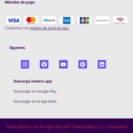
Métodos de pago
Contamos con
medios de pago locales
Síguenos
Descargá nuestra app
Descargar en Google Play
De
scargar en el App Store
TourExperto.com es operado por TravelExpert.LLC a Delaware