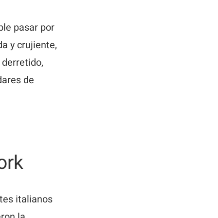
ble pasar por
 y crujiente,
derretido,
dares de
ork
tes italianos
eron la