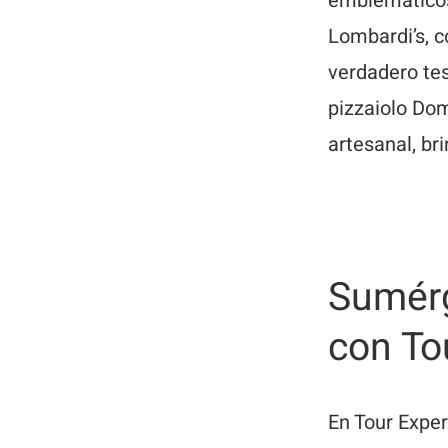
emblemáticos 
Lombardi’s, c
verdadero tes
pizzaiolo Do
artesanal, br
Sumérge
con To
En Tour Expe