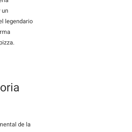
ería
y un
el legendario
orma
pizza.
oria
mental de la