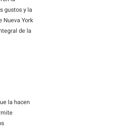
s gustos y la
de Nueva York
ntegral de la
que la hacen
rmite
os