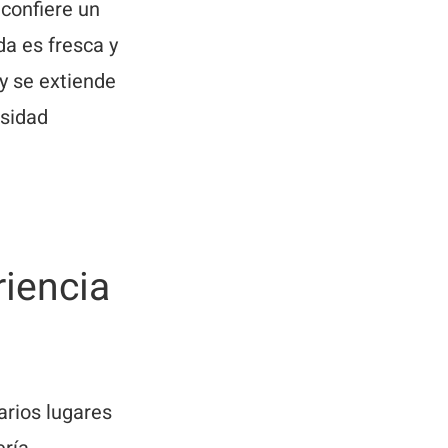
 confiere un
da es fresca y
y se extiende
osidad
iencia
arios lugares