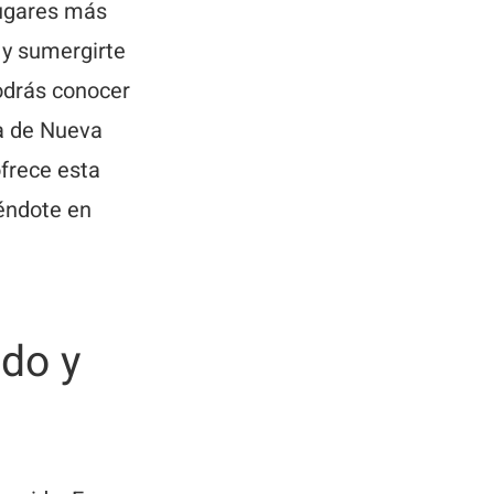
lugares más
 y sumergirte
Podrás conocer
za de Nueva
frece esta
iéndote en
do y