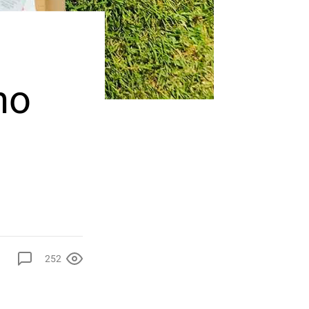
no
252