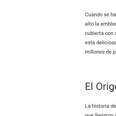
Cuando se hab
alto la emble
cubierta con 
esta delicios
millones de 
El Ori
La historia d
que llegaron a