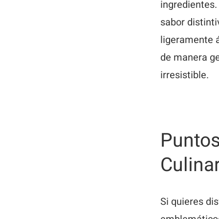
ingredientes.
sabor distint
ligeramente á
de manera ge
irresistible.
Puntos
Culina
Si quieres di