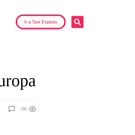
Ir a Tour Experto
s
Europa
280