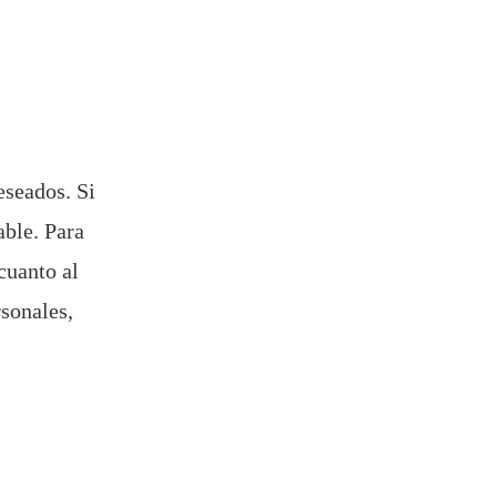
eseados. Si
able. Para
cuanto al
rsonales,