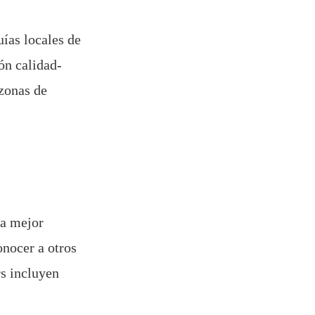
ías locales de
ón calidad-
 zonas de
la mejor
onocer a otros
rs incluyen