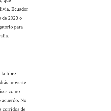
n, que
livia, Ecuador
s de 2023 o
gatorio para
alia.
la libre
odrás moverte
aíses como
e acuerdo. No
s corridos de