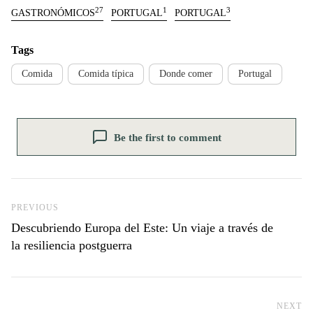
27
1
3
GASTRONÓMICOS
PORTUGAL
PORTUGAL
Tags
Comida
Comida típica
Donde comer
Portugal
Be the first to comment
Previous Post
PREVIOUS
Descubriendo Europa del Este: Un viaje a través de
la resiliencia postguerra
NEXT
Ne