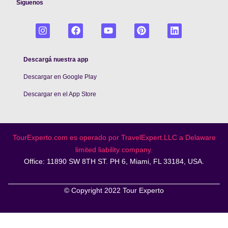
Síguenos
Descargá nuestra app
Descargar en Google Play
De
scargar en el App Store
TourExperto.com es operado por TravelExpert.LLC a Delaware
limited liability company.
Office: 11890 SW 8TH ST. PH 6, Miami, FL 33184, USA.
© Copyright 2022 Tour Experto