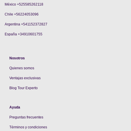
México +525585262118
Chile +56224053096
Argentina +541152372827
España +34910601755
Nosotros
Quienes somos
V
entajas exclusivas
Blog Tour Experto
Ayuda
Preguntas frecuentes
Términos y condiciones