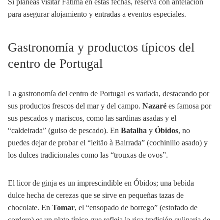
Si planeas visitar Fátima en estas fechas, reserva con antelación
para asegurar alojamiento y entradas a eventos especiales.
Gastronomía y productos típicos del
centro de Portugal
La gastronomía del centro de Portugal es variada, destacando por
sus productos frescos del mar y del campo.
Nazaré
es famosa por
sus pescados y mariscos, como las sardinas asadas y el
“caldeirada” (guiso de pescado). En
Batalha
y
Óbidos
, no
puedes dejar de probar el “leitão à Bairrada” (cochinillo asado) y
los dulces tradicionales como las “trouxas de ovos”.
El licor de ginja es un imprescindible en Óbidos; una bebida
dulce hecha de cerezas que se sirve en pequeñas tazas de
chocolate. En
Tomar
, el “ensopado de borrego” (estofado de
cordero) es un plato típico que refleja la rica tradición culinaria de