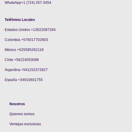
WhatsApp+1 (724) 267-3454
Teléfonos Locales
Estados Unidos +13022087264
Colombia +576017702903
México +525585262118
Chile +56224053096
Argentina +541152372827
España +34910601755
Nosotros
Quienes somos
V
entajas exclusivas