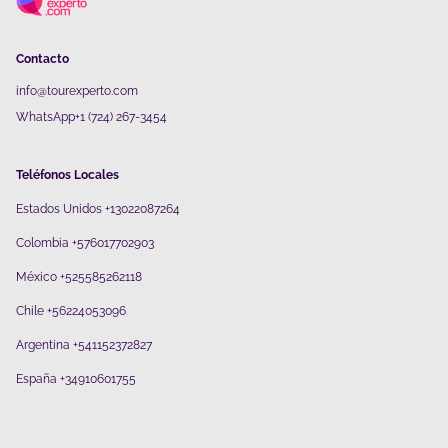
Contacto
info@tourexperto.com
WhatsApp+1 (724) 267-3454
Teléfonos Locales
Estados Unidos +13022087264
Colombia +576017702903
México +525585262118
Chile +56224053096
Argentina +541152372827
España +34910601755