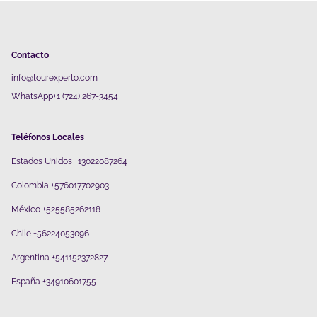
Contacto
info@tourexperto.com
WhatsApp+1 (724) 267-3454
Teléfonos Locales
Estados Unidos +13022087264
Colombia +576017702903
México +525585262118
Chile +56224053096
Argentina +541152372827
España +34910601755