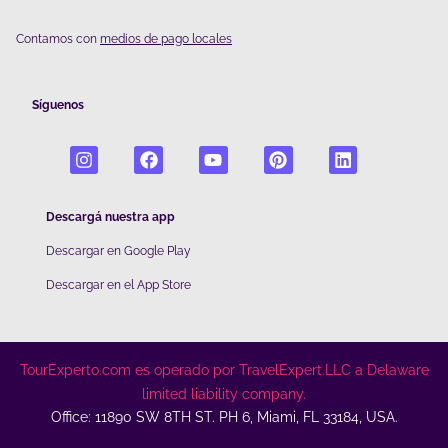
Contamos con
medios de pago locales
Síguenos
Descargá nuestra app
Descargar en Google Play
De
scargar en el App Store
TourExperto.com es operado por TravelExpert.LLC a Delaware
limited liability company.
Office: 11890 SW 8TH ST. PH 6, Miami, FL 33184, USA.