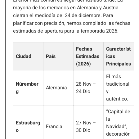
mayoría de los mercados en Alemania y Austria
cierran el mediodía del 24 de diciembre. Para
planificar con precisión, hemos compilado las fechas
estimadas de apertura para la temporada 2026.
Fechas
Característ
Ciudad
País
Estimadas
icas
(2026)
Principales
El más
Núrember
28 Nov –
tradicional
Alemania
g
24 Dic
y
auténtico.
“Capital de
la
Estrasburg
27 Nov –
Francia
Navidad”,
o
30 Dic
decoración