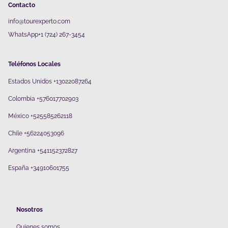
Contacto
info@tourexperto.com
WhatsApp+1 (724) 267-3454
Teléfonos Locales
Estados Unidos +13022087264
Colombia +576017702903
México +525585262118
Chile +56224053096
Argentina +541152372827
España +34910601755
Nosotros
Quienes somos