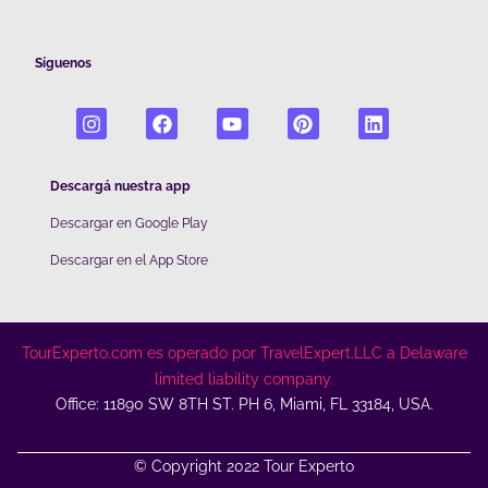
Síguenos
Descargá nuestra app
Descargar en Google Play
De
scargar en el App Store
TourExperto.com es operado por TravelExpert.LLC a Delaware
limited liability company.
Office: 11890 SW 8TH ST. PH 6, Miami, FL 33184, USA.
© Copyright 2022 Tour Experto