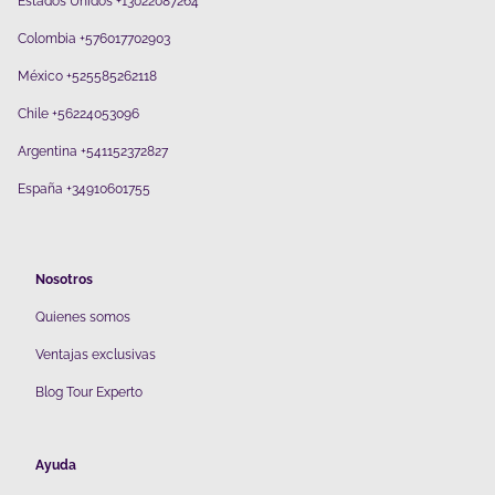
Estados Unidos +13022087264
Colombia +576017702903
México +525585262118
Chile +56224053096
Argentina +541152372827
España +34910601755
Nosotros
Quienes somos
V
entajas exclusivas
Blog Tour Experto
Ayuda