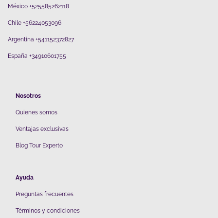
México +525585262118
Chile +56224053096
Argentina +541152372827
España +34910601755
Nosotros
Quienes somos
V
entajas exclusivas
Blog Tour Experto
Ayuda
Preguntas frecuentes
Términos y condiciones