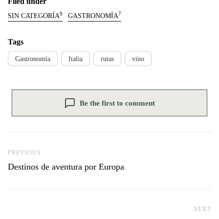
Filed under
9
7
SIN CATEGORÍA
GASTRONOMÍA
Tags
Gastronomía
Italia
rutas
vino
Be the first to comment
Previous Post
PREVIOUS
Destinos de aventura por Europa
NEXT
Ne