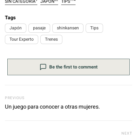
SIN CATEGORÍA
JAPÓN
TIPS
Tags
Japón
pasaje
shinkansen
Tips
Tour Experto
Trenes
Be the first to comment
Previous Post
PREVIOUS
Un juego para conocer a otras mujeres.
Ne
NEXT