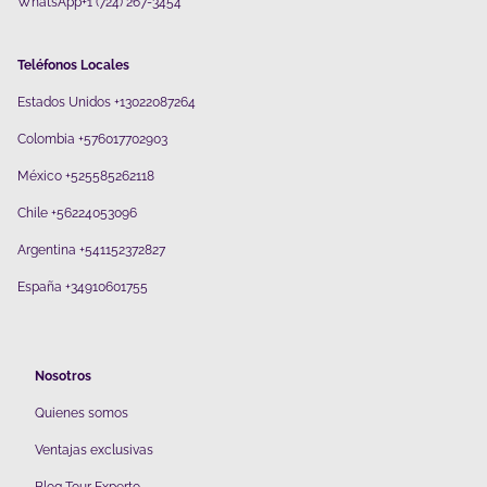
WhatsApp+1 (724) 267-3454
Teléfonos Locales
Estados Unidos +13022087264
Colombia +576017702903
México +525585262118
Chile +56224053096
Argentina +541152372827
España +34910601755
Nosotros
Quienes somos
V
entajas exclusivas