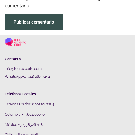
comentario.
Contacto
info@tourexperto.com
WhatsApp+1 (724) 267-3454
Teléfonos Locales
Estados Unidos +13022087264
Colombia +576017702903
México +525585262118