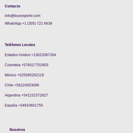
Contacto
info@tourexperto.com
WhatsApp +1 (305) 721 6638
Teléfonos Locales
Estados Unidos +13022087264
Colombia +576017702903
México +525585262118
Chile +56224053096
Argentina +541152372827
España +34910601755
Nosotros