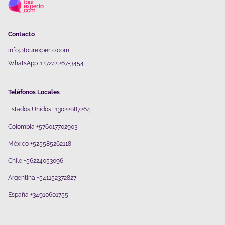
Contacto
info@tourexperto.com
WhatsApp+1 (724) 267-3454
Teléfonos Locales
Estados Unidos +13022087264
Colombia +576017702903
México +525585262118
Chile +56224053096
Argentina +541152372827
España +34910601755