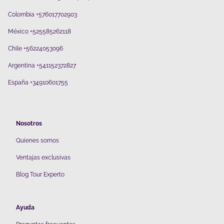
Colombia +576017702903
México +525585262118
Chile +56224053096
Argentina +541152372827
España +34910601755
Nosotros
Quienes somos
V
entajas exclusivas
Blog Tour Experto
Ayuda