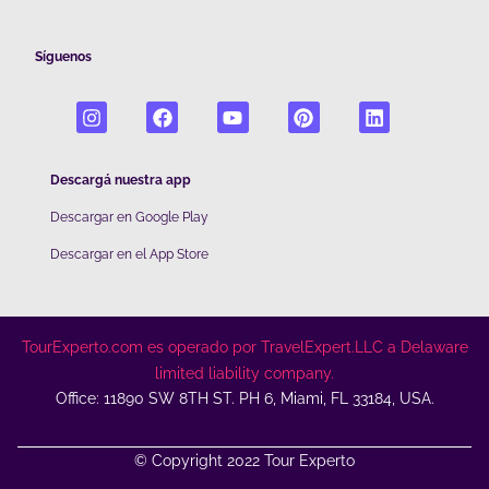
Síguenos
Descargá nuestra app
Descargar en Google Play
De
scargar en el App Store
TourExperto.com es operado por TravelExpert.LLC a Delaware
limited liability company.
Office: 11890 SW 8TH ST. PH 6, Miami, FL 33184, USA.
© Copyright 2022 Tour Experto