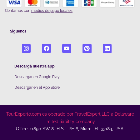
Contamos con
medios de pago locales
Síguenos
Descargá nuestra app
Descargar en Google Play
De
scargar en el App Store
TourExperto.com es operado por TravelExpert.LLC a Delaware
limited liability company.
Office: 11890 SW 8TH ST. PH 6, Miami, FL 33184, USA.