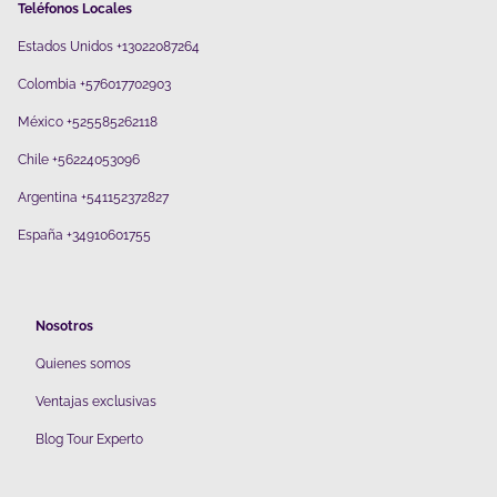
Teléfonos Locales
Estados Unidos +13022087264
Colombia +576017702903
México +525585262118
Chile +56224053096
Argentina +541152372827
España +34910601755
Nosotros
Quienes somos
V
entajas exclusivas
Blog Tour Experto