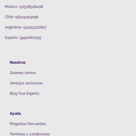
México +525585262118
Chile +56224053096
Argentina +541152372827
España +34910601755
Nosotros
Quienes somos
V
entajas exclusivas
Blog Tour Experto
Ayuda
Preguntas frecuentes
Términos y condiciones