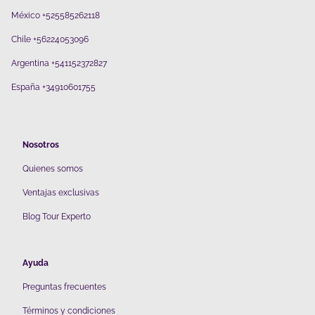
México +525585262118
Chile +56224053096
Argentina +541152372827
España +34910601755
Nosotros
Quienes somos
V
entajas exclusivas
Blog Tour Experto
Ayuda
Preguntas frecuentes
Términos y condiciones