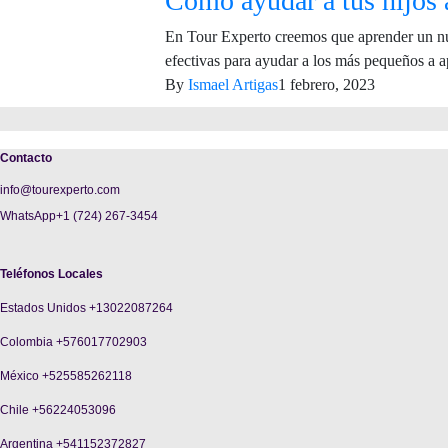
Cómo ayudar a tus hijos 
En Tour Experto creemos que aprender un nu
efectivas para ayudar a los más pequeños a a
By
Ismael Artigas
1 febrero, 2023
Contacto
info@tourexperto.com
WhatsApp+1 (724) 267-3454
Teléfonos Locales
Estados Unidos +13022087264
Colombia +576017702903
México +525585262118
Chile +56224053096
Argentina +541152372827