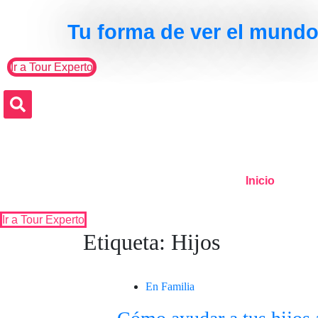
Skip to the content
Tu forma de ver el mund
Ir a Tour Experto
Search
Inicio
Ir a Tour Experto
Etiqueta:
Hijos
En Familia