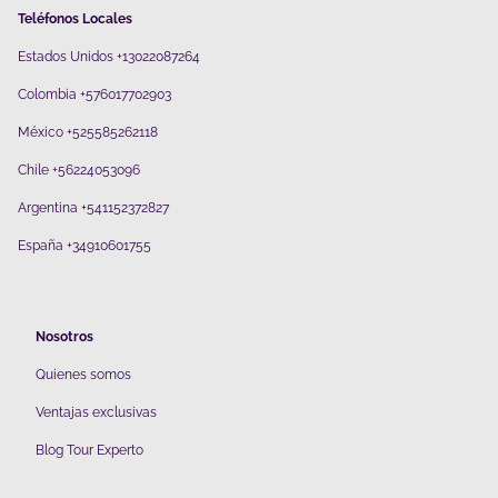
Teléfonos Locales
Estados Unidos +13022087264
Colombia +576017702903
México +525585262118
Chile +56224053096
Argentina +541152372827
España +34910601755
Nosotros
Quienes somos
V
entajas exclusivas
Blog Tour Experto