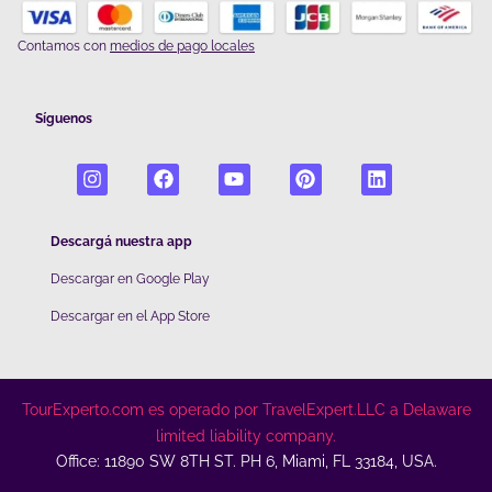
Contamos con
medios de pago locales
Síguenos
Descargá nuestra app
Descargar en Google Play
De
scargar en el App Store
TourExperto.com es operado por TravelExpert.LLC a Delaware
limited liability company.
Office: 11890 SW 8TH ST. PH 6, Miami, FL 33184, USA.