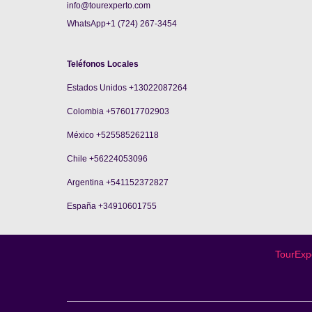
info@tourexperto.com
WhatsApp+1 (724) 267-3454
Teléfonos Locales
Estados Unidos +13022087264
Colombia +576017702903
México +525585262118
Chile +56224053096
Argentina +541152372827
España +34910601755
TourExpe