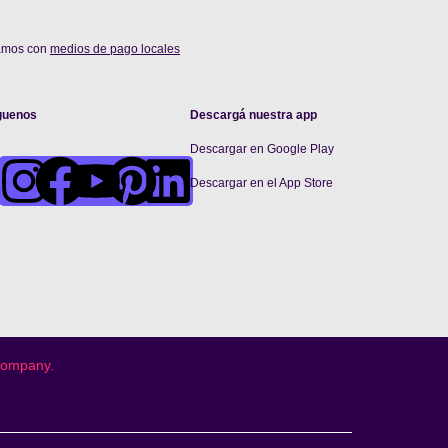
amos con
medios de pago locales
guenos
Descargá nuestra app
Descargar en Google Play
De
scargar en el App Store
 company.