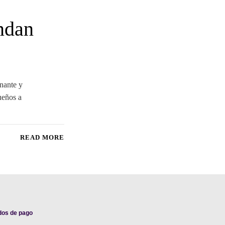
ndan
nante y
ueños a
READ MORE
dos de pago