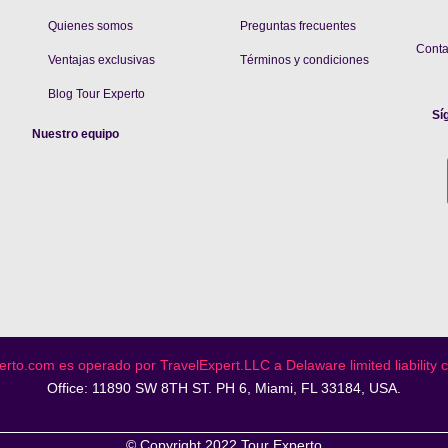
Quienes somos
Preguntas frecuentes
Cont
V
entajas exclusivas
Términos y condiciones
Blog Tour Experto
Sí
Nuestro equipo
rto.com es operado por TravelExpert.LLC a Delaware limited liability
Office: 11890 SW 8TH ST. PH 6, Miami, FL 33184, USA.
© Copyright 2022 Tour Experto