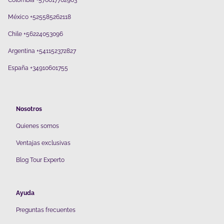
Colombia +576017702903
México +525585262118
Chile +56224053096
Argentina +541152372827
España +34910601755
Nosotros
Quienes somos
V
entajas exclusivas
Blog Tour Experto
Ayuda
Preguntas frecuentes