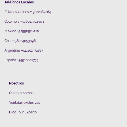
Teléfonos Locales
Estados Unidos +13022087264
Colombia +576017702903
México +525585262118
Chile +56224053096
Argentina +541152372827
España +34910601755
Nosotros
Quienes somos
V
entajas exclusivas
Blog Tour Experto