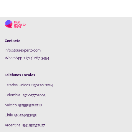
Contacto
info@tourexperto.com
WhatsApp+1 (724) 267-3454
Teléfonos Locales
Estados Unidos +13022087264
Colombia +576017702903
México +525585262118
Chile +56224053096
Argentina +541152372827