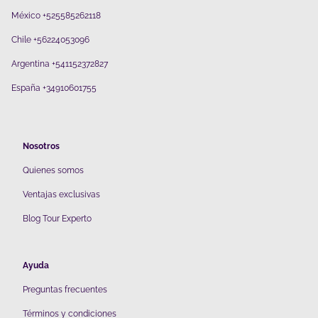
México +525585262118
Chile +56224053096
Argentina +541152372827
España +34910601755
Nosotros
Quienes somos
V
entajas exclusivas
Blog Tour Experto
Ayuda
Preguntas frecuentes
Términos y condiciones