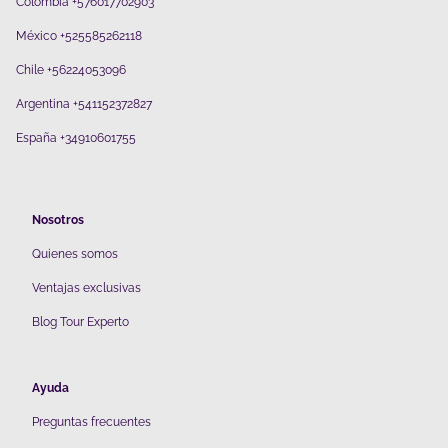
Colombia +576017702903
México +525585262118
Chile +56224053096
Argentina +541152372827
España +34910601755
Nosotros
Quienes somos
V
entajas exclusivas
Blog Tour Experto
Ayuda
Preguntas frecuentes