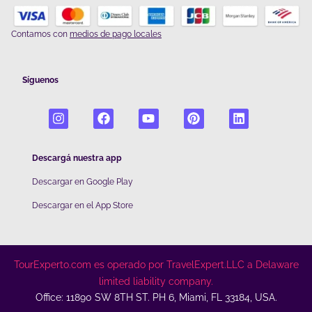
Contamos con
medios de pago locales
Síguenos
Descargá nuestra app
Descargar en Google Play
De
scargar en el App Store
TourExperto.com es operado por TravelExpert.LLC a Delaware
limited liability company.
Office: 11890 SW 8TH ST. PH 6, Miami, FL 33184, USA.