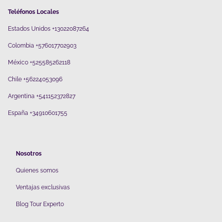
Teléfonos Locales
Estados Unidos +13022087264
Colombia +576017702903
México +525585262118
Chile +56224053096
Argentina +541152372827
España +34910601755
Nosotros
Quienes somos
V
entajas exclusivas
Blog Tour Experto