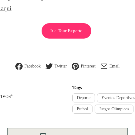
 aquí
.
Ir a Tour Experto
Facebook
Twitter
Pinterest
Email
Tags
4
TIVOS
Deporte
Eventos Deportivos
Futbol
Juegos Olimpicos