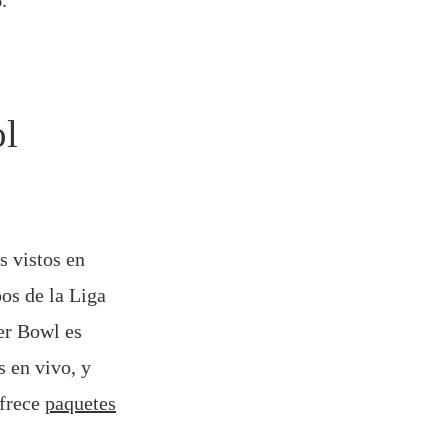
.
ol
s vistos en
os de la Liga
er Bowl es
s en vivo, y
ofrece
paquetes