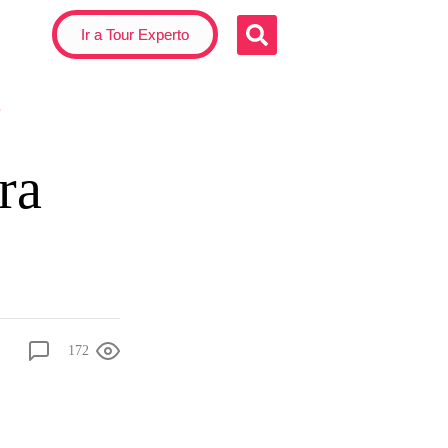
Ir a Tour Experto
s
ra
172