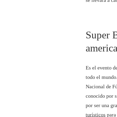
se llevará a c
Super B
americ
Es el evento d
todo el mundo.
Nacional de Fú
conocido por s
por ser una gr
turísticos
para