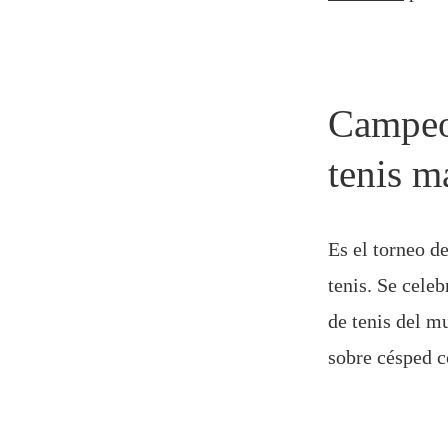
Campeo
tenis m
Es el torneo d
tenis. Se cele
de tenis del mu
sobre césped c