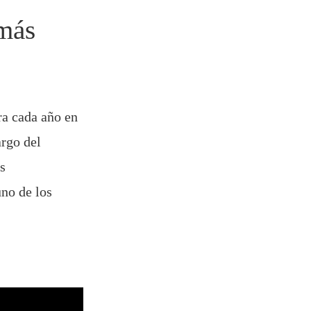
 más
ra cada año en
argo del
as
no de los