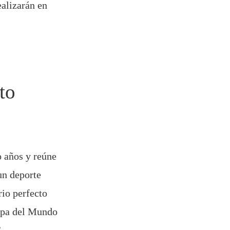
ealizarán en
to
o años y reúne
un deporte
rio perfecto
Copa del Mundo